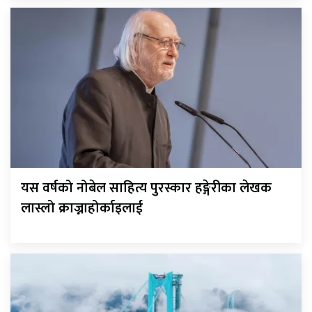
यस वर्षको नोबेल साहित्य पुरस्कार हङ्गेरीका लेखक
लास्लो क्राज्नाहोर्काइलाई