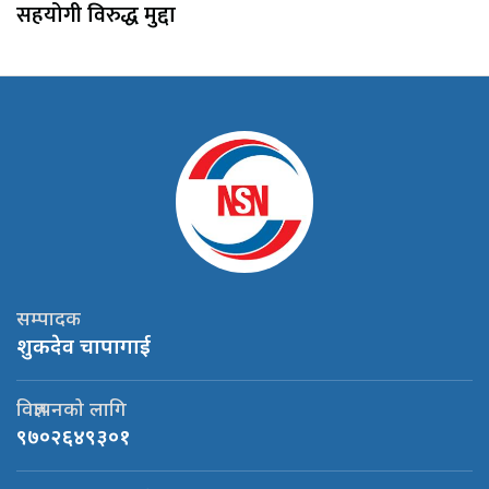
सहयोगी विरुद्ध मुद्दा
सम्पादक
शुकदेव चापागाई
विज्ञापनको लागि
९७०२६४९३०१