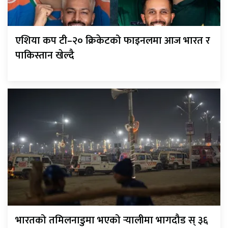
एशिया कप टी–२० क्रिकेटको फाइनलमा आज भारत र
पाकिस्तान खेल्दै
भारतको तमिलनाडुमा भएको र्‍यालीमा भागदौड स् ३६