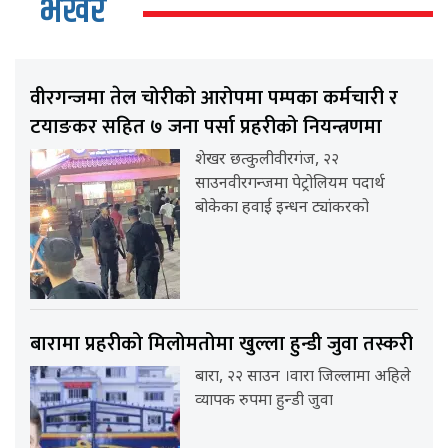
भर्खर
वीरगन्जमा तेल चोरीको आरोपमा पम्पका कर्मचारी र
टयाङकर सहित ७ जना पर्सा प्रहरीको नियन्त्रणमा
शेखर छत्कुलीवीरगंज, २२
साउनवीरगन्जमा पेट्रोलियम पदार्थ
बोकेका हवाई इन्धन ट्यांकरको
बारामा प्रहरीको मिलोमतोमा खुल्ला हुन्डी जुवा तस्करी
बारा, २२ साउन ।वारा जिल्लामा अहिले
व्यापक रुपमा हुन्डी जुवा