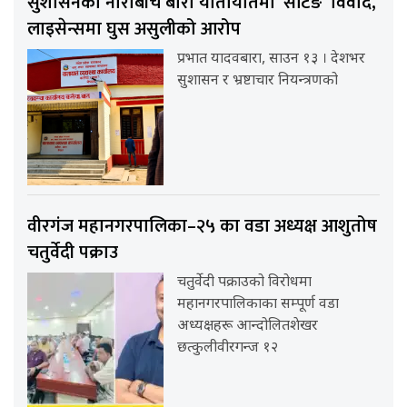
सुशासनको नाराबीच बारा यातायातमा ‘सेटिङ’ विवाद,
लाइसेन्समा घुस असुलीको आरोप
प्रभात यादवबारा, साउन १३ । देशभर
सुशासन र भ्रष्टाचार नियन्त्रणको
वीरगंज महानगरपालिका–२५ का वडा अध्यक्ष आशुतोष
चतुर्वेदी पक्राउ
चतुर्वेदी पक्राउको विरोधमा
महानगरपालिकाका सम्पूर्ण वडा
अध्यक्षहरू आन्दोलितशेखर
छत्कुलीवीरगन्ज १२