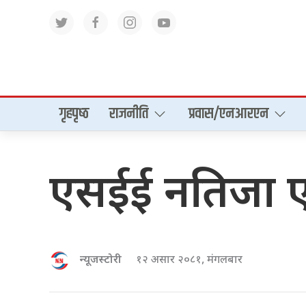
गृहपृष्‍ठ
राजनीति
प्रवास/एनआरएन
एसईई नतिजा एन
न्यूजस्टोरी
१२ असार २०८१, मंगलबार