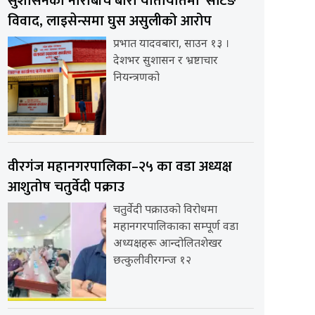
सुशासनको नाराबीच बारा यातायातमा ‘सेटिङ’
विवाद, लाइसेन्समा घुस असुलीको आरोप
प्रभात यादवबारा, साउन १३ ।
देशभर सुशासन र भ्रष्टाचार
नियन्त्रणको
वीरगंज महानगरपालिका–२५ का वडा अध्यक्ष
आशुतोष चतुर्वेदी पक्राउ
चतुर्वेदी पक्राउको विरोधमा
महानगरपालिकाका सम्पूर्ण वडा
अध्यक्षहरू आन्दोलितशेखर
छत्कुलीवीरगन्ज १२