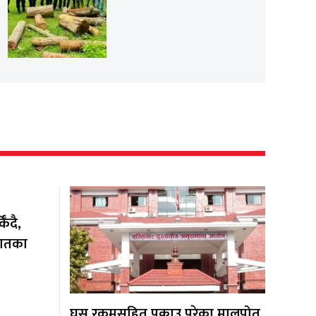
ँदै,
यातका
घुस रकमसहित पक्राउ परेका मालपोत