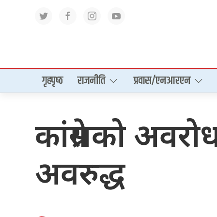
गृहपृष्‍ठ
राजनीति
प्रवास/एनआरएन
कांग्रेसको अवर
अवरुद्ध