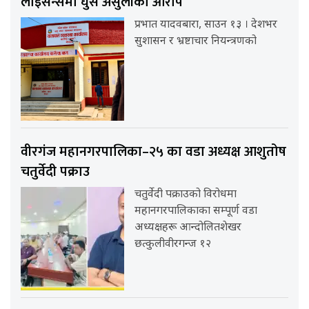
लाइसेन्समा घुस असुलीको आरोप
प्रभात यादवबारा, साउन १३ । देशभर
सुशासन र भ्रष्टाचार नियन्त्रणको
वीरगंज महानगरपालिका–२५ का वडा अध्यक्ष आशुतोष
चतुर्वेदी पक्राउ
चतुर्वेदी पक्राउको विरोधमा
महानगरपालिकाका सम्पूर्ण वडा
अध्यक्षहरू आन्दोलितशेखर
छत्कुलीवीरगन्ज १२