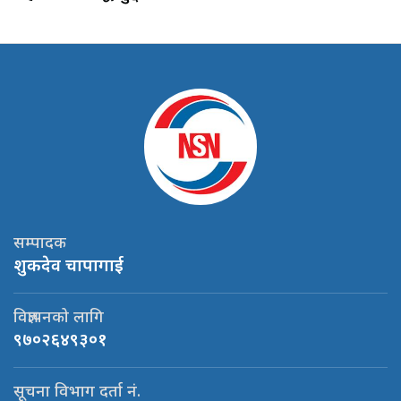
सम्पादक
शुकदेव चापागाई
विज्ञापनको लागि
९७०२६४९३०१
सूचना विभाग दर्ता नं.