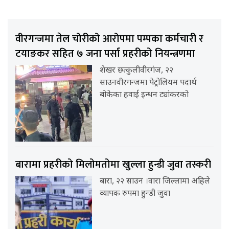
वीरगन्जमा तेल चोरीको आरोपमा पम्पका कर्मचारी र
टयाङकर सहित ७ जना पर्सा प्रहरीको नियन्त्रणमा
शेखर छत्कुलीवीरगंज, २२
साउनवीरगन्जमा पेट्रोलियम पदार्थ
बोकेका हवाई इन्धन ट्यांकरको
बारामा प्रहरीको मिलोमतोमा खुल्ला हुन्डी जुवा तस्करी
बारा, २२ साउन ।वारा जिल्लामा अहिले
व्यापक रुपमा हुन्डी जुवा