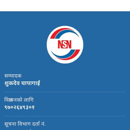
सम्पादक
शुकदेव चापागाई
विज्ञापनको लागि
९७०२६४९३०१
सूचना विभाग दर्ता नं.