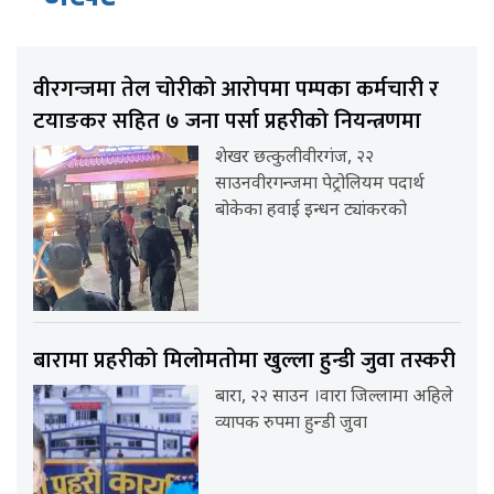
वीरगन्जमा तेल चोरीको आरोपमा पम्पका कर्मचारी र
टयाङकर सहित ७ जना पर्सा प्रहरीको नियन्त्रणमा
शेखर छत्कुलीवीरगंज, २२
साउनवीरगन्जमा पेट्रोलियम पदार्थ
बोकेका हवाई इन्धन ट्यांकरको
बारामा प्रहरीको मिलोमतोमा खुल्ला हुन्डी जुवा तस्करी
बारा, २२ साउन ।वारा जिल्लामा अहिले
व्यापक रुपमा हुन्डी जुवा