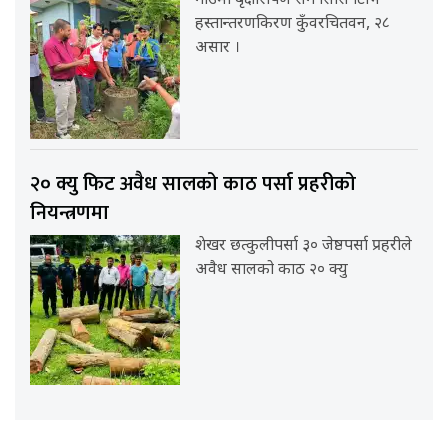
गाउँमा बृक्षारोपण संगै सिसि टिभि
हस्तान्तरणकिरण कुँवरचितवन, २८
असार ।
२० क्यु फिट अवैध सालको काठ पर्सा प्रहरीको
नियन्त्रणमा
शेखर छत्कुलीपर्सा ३० जेष्ठपर्सा प्रहरीले
अवैध सालको काठ २० क्यु