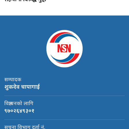
सम्पादक
शुकदेव चापागाई
विज्ञापनको लागि
९७०२६४९३०१
सूचना विभाग दर्ता नं.