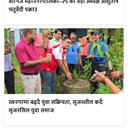
वीरगंज महानगरपालिका–२५ का वडा अध्यक्ष आशुतोष
चतुर्वेदी पक्राउ
रत्ननगरमा बढ्दै युवा सक्रियता, सृजनशील बन्दै
सृजनसिल युवा समाज