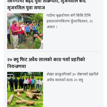
रत्ननगरमा बढ्दै युवा सक्रियता, सृजनशील बन्दै
सृजनसिल युवा समाज
गाउँमा बृक्षारोपण संगै सिसि टिभि
हस्तान्तरणकिरण कुँवरचितवन, २८
असार ।
२० क्यु फिट अवैध सालको काठ पर्सा प्रहरीको
नियन्त्रणमा
शेखर छत्कुलीपर्सा ३० जेष्ठपर्सा प्रहरीले
अवैध सालको काठ २० क्यु