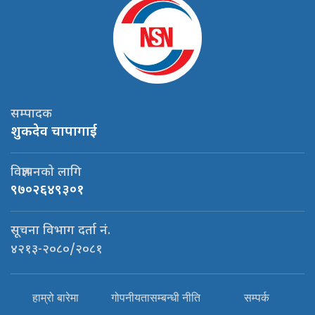
सम्पादक
शुकदेव चापागाई
विज्ञापनको लागि
९७०२६४९३०१
सूचना विभाग दर्ता नं.
४२१३-२०८०/२०८१
हाम्रो बारेमा
गोपनीयतासम्बन्धी नीति
सम्पर्क