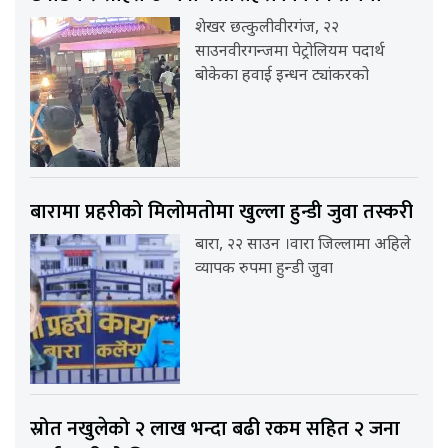
शेखर छत्कुलीवीरगंज, २२
साउनवीरगन्जमा पेट्रोलियम पदार्थ
बोकेका हवाई इन्धन ट्यांकरको
बारामा प्रहरीको मिलोमतोमा खुल्ला हुन्डी जुवा तस्करी
बारा, २२ साउन ।वारा जिल्लामा अहिले
व्यापक रुपमा हुन्डी जुवा
स्रोत नखुलेको २ लाख भन्दा बढी रकम सहित २ जना