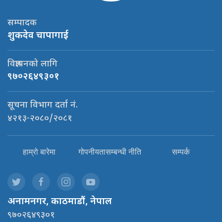
सम्पादक
शुकदेव चापागाई
विज्ञापनको लागि
९७०२६४९३०१
सूचना विभाग दर्ता नं.
४२१३-२०८०/२०८१
हाम्रो बारेमा
गोपनीयतासम्बन्धी नीति
सम्पर्क
अनामनगर, काठमाडौं, नेपाल
९७०२६४९३०१