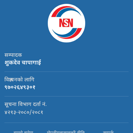
सम्पादक
शुकदेव चापागाई
विज्ञापनको लागि
९७०२६४९३०१
सूचना विभाग दर्ता नं.
४२१३-२०८०/२०८१
हाम्रो बारेमा
गोपनीयतासम्बन्धी नीति
सम्पर्क