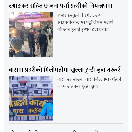
टयाङकर सहित ७ जना पर्सा प्रहरीको नियन्त्रणमा
शेखर छत्कुलीवीरगंज, २२
साउनवीरगन्जमा पेट्रोलियम पदार्थ
बोकेका हवाई इन्धन ट्यांकरको
बारामा प्रहरीको मिलोमतोमा खुल्ला हुन्डी जुवा तस्करी
बारा, २२ साउन ।वारा जिल्लामा अहिले
व्यापक रुपमा हुन्डी जुवा