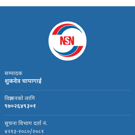
सम्पादक
शुकदेव चापागाई
विज्ञापनको लागि
९७०२६४९३०१
सूचना विभाग दर्ता नं.
४२१३-२०८०/२०८१