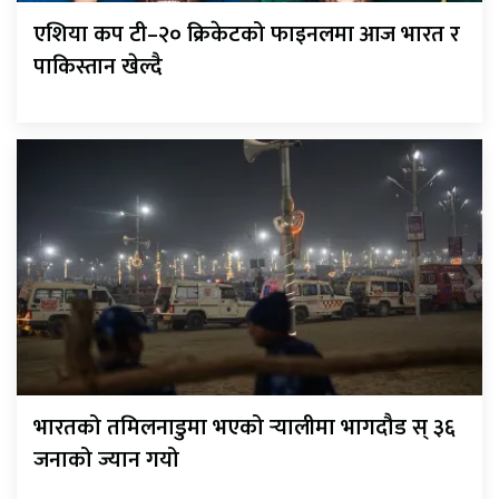
एशिया कप टी–२० क्रिकेटको फाइनलमा आज भारत र
पाकिस्तान खेल्दै
भारतको तमिलनाडुमा भएको र्‍यालीमा भागदौड स् ३६
जनाको ज्यान गयो