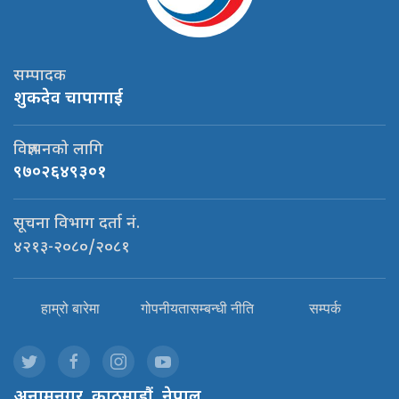
सम्पादक
शुकदेव चापागाई
विज्ञापनको लागि
९७०२६४९३०१
सूचना विभाग दर्ता नं.
४२१३-२०८०/२०८१
हाम्रो बारेमा
गोपनीयतासम्बन्धी नीति
सम्पर्क
अनामनगर, काठमाडौं, नेपाल