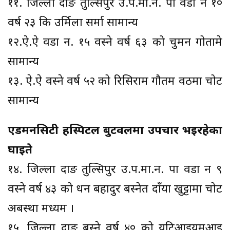
११. जिल्ला दाङ तुल्सिपुर उ.प.मा.न. पा वडा न १०
वर्ष २३ कि उर्मिला सर्मा सामान्य
१२.ऐ.ऐ वडा न. १५ वस्ने वर्ष ६३ को चुमन गोतामे
सामान्य
१३. ऐ.ऐ वस्ने वर्ष ५२ को रिसिराम गौतम वठमा चोट
सामान्य
एडमनसिटी हस्पिटल बुटवलमा उपचार भइरहेका
घाइते
१४. जिल्ला दाङ तुल्सिपुर उ.प.मा.न. पा वडा न ९
वस्ने वर्ष ४३ को धन बहादुर बस्नेत दाँया खुट्टामा चोट
अबस्था मध्यम ।
१५. जिल्ला दाङ बस्ने वर्ष ४० को युटिआइयमआइ