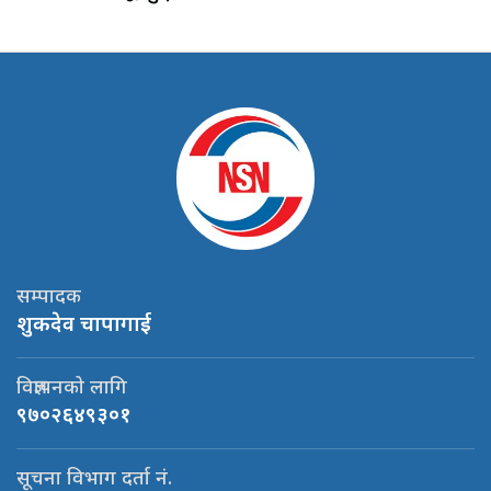
सम्पादक
शुकदेव चापागाई
विज्ञापनको लागि
९७०२६४९३०१
सूचना विभाग दर्ता नं.