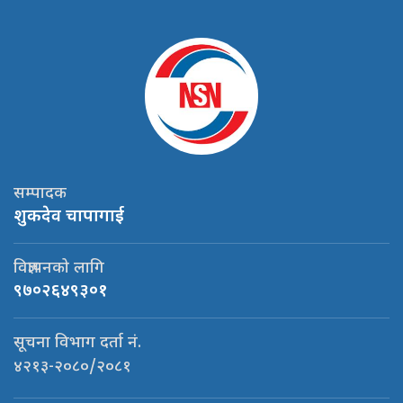
सम्पादक
शुकदेव चापागाई
विज्ञापनको लागि
९७०२६४९३०१
सूचना विभाग दर्ता नं.
४२१३-२०८०/२०८१