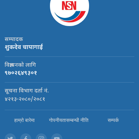
सम्पादक
शुकदेव चापागाई
विज्ञापनको लागि
९७०२६४९३०१
सूचना विभाग दर्ता नं.
४२१३-२०८०/२०८१
हाम्रो बारेमा
गोपनीयतासम्बन्धी नीति
सम्पर्क