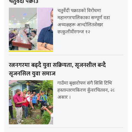
चतुर्वेदी पक्राउ
चतुर्वेदी पक्राउको विरोधमा
महानगरपालिकाका सम्पूर्ण वडा
अध्यक्षहरू आन्दोलितशेखर
छत्कुलीवीरगन्ज १२
रत्ननगरमा बढ्दै युवा सक्रियता, सृजनशील बन्दै
सृजनसिल युवा समाज
गाउँमा बृक्षारोपण संगै सिसि टिभि
हस्तान्तरणकिरण कुँवरचितवन, २८
असार ।