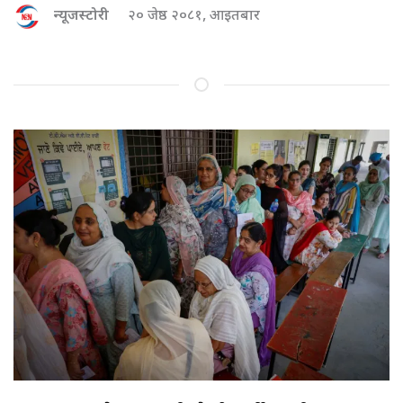
न्यूजस्टोरी
२० जेष्ठ २०८१, आइतबार