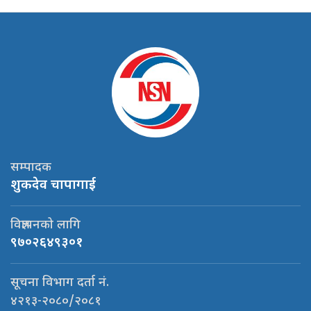
सम्पादक
शुकदेव चापागाई
विज्ञापनको लागि
९७०२६४९३०१
सूचना विभाग दर्ता नं.
४२१३-२०८०/२०८१