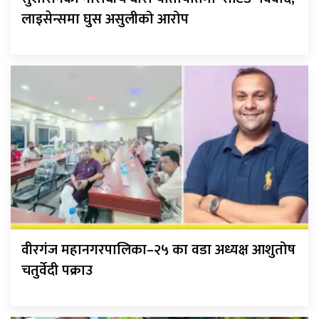
लाइसेन्समा घुस असुलीको आरोप
वीरगंज महानगरपालिका–२५ का वडा अध्यक्ष आशुतोष
चतुर्वेदी पक्राउ