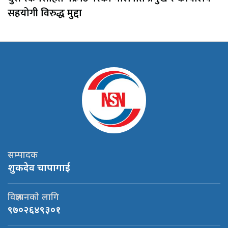
सहयोगी विरुद्ध मुद्दा
सम्पादक
शुकदेव चापागाई
विज्ञापनको लागि
९७०२६४९३०१