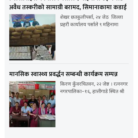
अवैध तस्करीको सामाग्री बरामद, सिमानाकामा कडाई
शेखर छतकुलीपर्सा, २४ जेठ जिल्ला
प्रहरी कार्यालय पर्साले ९ महिनामा
मानसिक स्वास्थ्य प्रवर्द्धन सम्बन्धी कार्यक्रम सम्पन्न
किरण कुँवरचितवन, २२ जेष्ठ । रत्ननगर
नगरपालिका–१६, हात्तीगाडे स्थित श्री