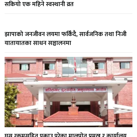
सकियो एक महिने स्वस्थानी व्रत
झापाको जनजीवन लयमा फर्किँदै, सार्वजनिक तथा निजी
यातायातका साधन सञ्चालनमा
घुस रकमसहित पक्राउ परेका मालपोत प्रमुख र कार्यालय