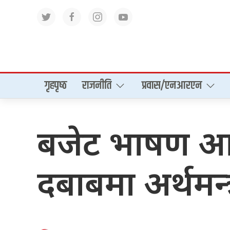
गृहपृष्‍ठ
राजनीति
प्रवास/एनआरएन
बजेट भाषण आज, 
दबाबमा अर्थमन्त