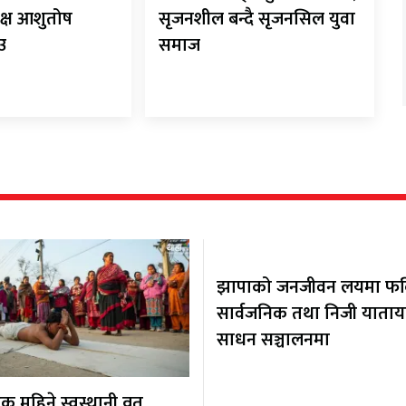
क्ष आशुतोष
सृजनशील बन्दै सृजनसिल युवा
ाउ
समाज
झापाको जनजीवन लयमा फर्कि
सार्वजनिक तथा निजी याता
साधन सञ्चालनमा
 महिने स्वस्थानी व्रत