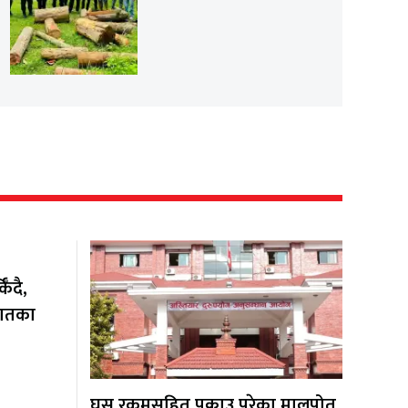
ँदै,
यातका
घुस रकमसहित पक्राउ परेका मालपोत