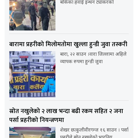
बोकेका हवाई इन्धन ट्यांकरको
बारामा प्रहरीको मिलोमतोमा खुल्ला हुन्डी जुवा तस्करी
बारा, २२ साउन ।वारा जिल्लामा अहिले
व्यापक रुपमा हुन्डी जुवा
स्रोत नखुलेको २ लाख भन्दा बढी रकम सहित २ जना
पर्सा प्रहरीको नियन्त्रणमा
शेखर छत्कुलीवीरगन्ज १६ साउन । पर्सा
प्रहरीले स्रोत नखुलेको भारतिय