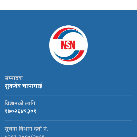
सम्पादक
शुकदेव चापागाई
विज्ञापनको लागि
९७०२६४९३०१
सूचना विभाग दर्ता नं.