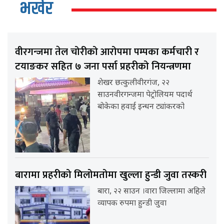
भर्खर
वीरगन्जमा तेल चोरीको आरोपमा पम्पका कर्मचारी र
टयाङकर सहित ७ जना पर्सा प्रहरीको नियन्त्रणमा
शेखर छत्कुलीवीरगंज, २२
साउनवीरगन्जमा पेट्रोलियम पदार्थ
बोकेका हवाई इन्धन ट्यांकरको
बारामा प्रहरीको मिलोमतोमा खुल्ला हुन्डी जुवा तस्करी
बारा, २२ साउन ।वारा जिल्लामा अहिले
व्यापक रुपमा हुन्डी जुवा