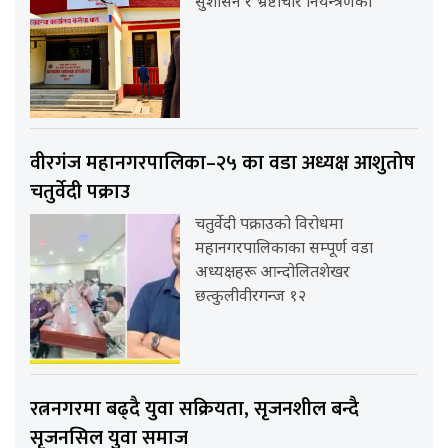
सुशासन र भ्रष्टाचार नियन्त्रणको
वीरगंज महानगरपालिका–२५ का वडा अध्यक्ष आशुतोष
चतुर्वेदी पक्राउ
चतुर्वेदी पक्राउको विरोधमा
महानगरपालिकाका सम्पूर्ण वडा
अध्यक्षहरू आन्दोलितशेखर
छत्कुलीवीरगन्ज १२
रत्ननगरमा बढ्दै युवा सक्रियता, सृजनशील बन्दै
सृजनसिल युवा समाज