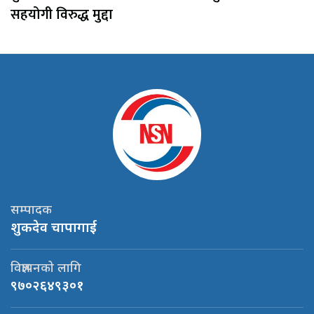
सहयोगी विरुद्ध मुद्दा
सम्पादक
शुकदेव चापागाई
विज्ञापनको लागि
९७०२६४९३०१