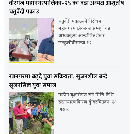
वीरगंज महानगरपालिका–२५ का वडा अध्यक्ष आशुतोष
चतुर्वेदी पक्राउ
चतुर्वेदी पक्राउको विरोधमा
महानगरपालिकाका सम्पूर्ण वडा
अध्यक्षहरू आन्दोलितशेखर
छत्कुलीवीरगन्ज १२
रत्ननगरमा बढ्दै युवा सक्रियता, सृजनशील बन्दै
सृजनसिल युवा समाज
गाउँमा बृक्षारोपण संगै सिसि टिभि
हस्तान्तरणकिरण कुँवरचितवन, २८
असार ।