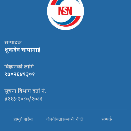
सम्पादक
शुकदेव चापागाई
विज्ञापनको लागि
९७०२६४९३०१
सूचना विभाग दर्ता नं.
४२१३-२०८०/२०८१
हाम्रो बारेमा
गोपनीयतासम्बन्धी नीति
सम्पर्क