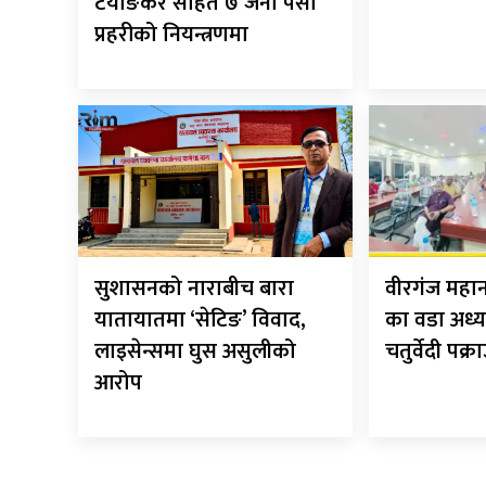
टयाङकर सहित ७ जना पर्सा
प्रहरीको नियन्त्रणमा
सुशासनको नाराबीच बारा
वीरगंज मह
यातायातमा ‘सेटिङ’ विवाद,
का वडा अध्य
लाइसेन्समा घुस असुलीको
चतुर्वेदी पक्र
आरोप