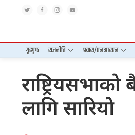
गृहपृष्‍ठ
राजनीति
प्रवास/एनआरएन
राष्ट्रियसभाको
लागि सारियोे