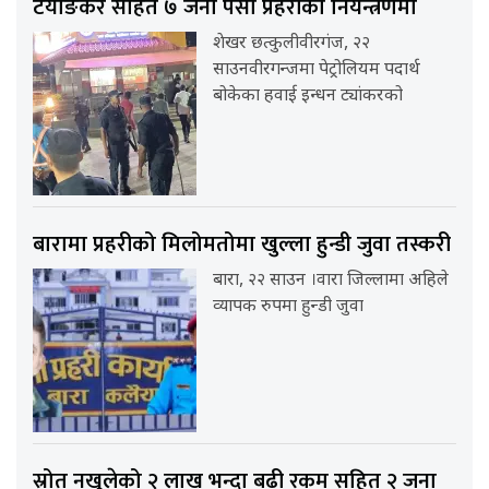
टयाङकर सहित ७ जना पर्सा प्रहरीको नियन्त्रणमा
शेखर छत्कुलीवीरगंज, २२
साउनवीरगन्जमा पेट्रोलियम पदार्थ
बोकेका हवाई इन्धन ट्यांकरको
बारामा प्रहरीको मिलोमतोमा खुल्ला हुन्डी जुवा तस्करी
बारा, २२ साउन ।वारा जिल्लामा अहिले
व्यापक रुपमा हुन्डी जुवा
स्रोत नखुलेको २ लाख भन्दा बढी रकम सहित २ जना