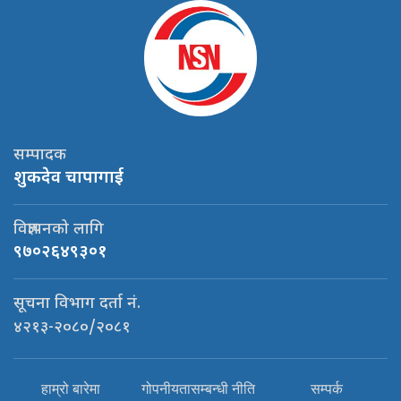
सम्पादक
शुकदेव चापागाई
विज्ञापनको लागि
९७०२६४९३०१
सूचना विभाग दर्ता नं.
४२१३-२०८०/२०८१
हाम्रो बारेमा
गोपनीयतासम्बन्धी नीति
सम्पर्क