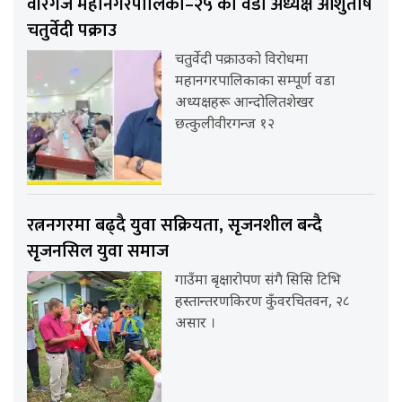
वीरगंज महानगरपालिका–२५ का वडा अध्यक्ष आशुतोष
चतुर्वेदी पक्राउ
चतुर्वेदी पक्राउको विरोधमा
महानगरपालिकाका सम्पूर्ण वडा
अध्यक्षहरू आन्दोलितशेखर
छत्कुलीवीरगन्ज १२
रत्ननगरमा बढ्दै युवा सक्रियता, सृजनशील बन्दै
सृजनसिल युवा समाज
गाउँमा बृक्षारोपण संगै सिसि टिभि
हस्तान्तरणकिरण कुँवरचितवन, २८
असार ।