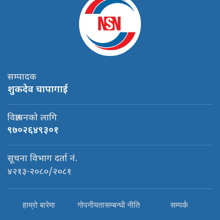
सम्पादक
शुकदेव चापागाई
विज्ञापनको लागि
९७०२६४९३०१
सूचना विभाग दर्ता नं.
४२१३-२०८०/२०८१
हाम्रो बारेमा
गोपनीयतासम्बन्धी नीति
सम्पर्क