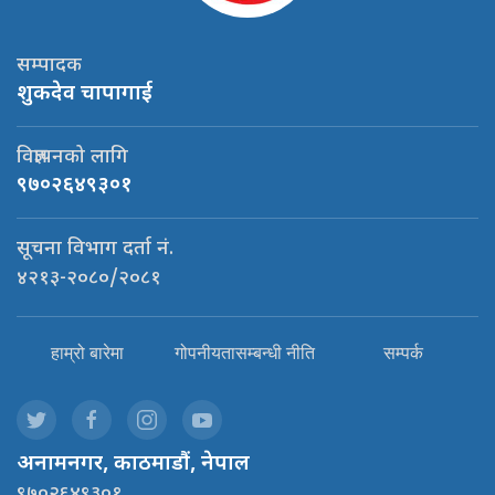
सम्पादक
शुकदेव चापागाई
विज्ञापनको लागि
९७०२६४९३०१
सूचना विभाग दर्ता नं.
४२१३-२०८०/२०८१
हाम्रो बारेमा
गोपनीयतासम्बन्धी नीति
सम्पर्क
अनामनगर, काठमाडौं, नेपाल
९७०२६४९३०१