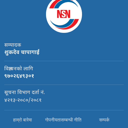
सम्पादक
शुकदेव चापागाई
विज्ञापनको लागि
९७०२६४९३०१
सूचना विभाग दर्ता नं.
४२१३-२०८०/२०८१
हाम्रो बारेमा
गोपनीयतासम्बन्धी नीति
सम्पर्क