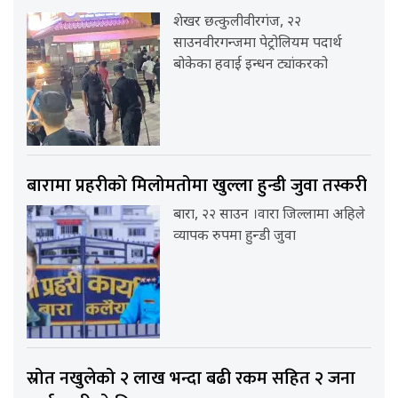
शेखर छत्कुलीवीरगंज, २२
साउनवीरगन्जमा पेट्रोलियम पदार्थ
बोकेका हवाई इन्धन ट्यांकरको
बारामा प्रहरीको मिलोमतोमा खुल्ला हुन्डी जुवा तस्करी
बारा, २२ साउन ।वारा जिल्लामा अहिले
व्यापक रुपमा हुन्डी जुवा
स्रोत नखुलेको २ लाख भन्दा बढी रकम सहित २ जना