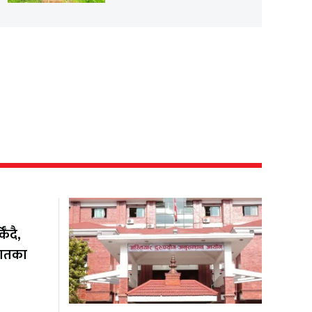
ँदै,
यातका