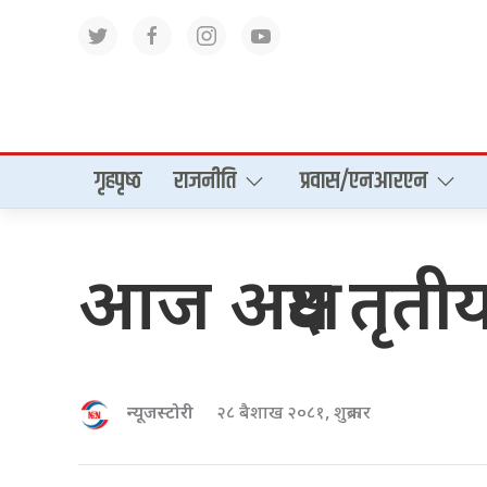
गृहपृष्‍ठ
राजनीति
प्रवास/एनआरएन
आज अक्षय तृतीय
न्यूजस्टोरी
२८ बैशाख २०८१, शुक्रबार