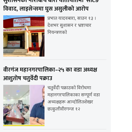
सुशासनको नाराबीच बारा यातायातमा ‘सेटिङ’
विवाद, लाइसेन्समा घुस असुलीको आरोप
प्रभात यादवबारा, साउन १३ ।
देशभर सुशासन र भ्रष्टाचार
नियन्त्रणको
वीरगंज महानगरपालिका–२५ का वडा अध्यक्ष
आशुतोष चतुर्वेदी पक्राउ
चतुर्वेदी पक्राउको विरोधमा
महानगरपालिकाका सम्पूर्ण वडा
अध्यक्षहरू आन्दोलितशेखर
छत्कुलीवीरगन्ज १२