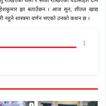
सातु राखिएका थैला र सर्वत राखिएको घडासहित दान
त महेशकुमार झा बताउँछन । आज सुन, शीतल खाद्य
खाली नहुने शास्त्रमा वर्णन भएको उनको कथन छ ।