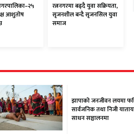
ानगरपालिका–२५
रत्ननगरमा बढ्दै युवा सक्रियता,
क्ष आशुतोष
सृजनशील बन्दै सृजनसिल युवा
ाउ
समाज
झापाको जनजीवन लयमा फर्कि
सार्वजनिक तथा निजी याता
साधन सञ्चालनमा