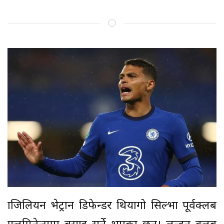
ब्राजिलियन भेट्रान डिफेन्डर थियागो सिल्भा पूर्वक्लब