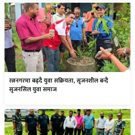
रत्ननगरमा बढ्दै युवा सक्रियता, सृजनशील बन्दै
सृजनसिल युवा समाज