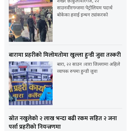
शेखर छत्कुलीवीरगंज, २२
साउनवीरगन्जमा पेट्रोलियम पदार्थ
बोकेका हवाई इन्धन ट्यांकरको
बारामा प्रहरीको मिलोमतोमा खुल्ला हुन्डी जुवा तस्करी
बारा, २२ साउन ।वारा जिल्लामा अहिले
व्यापक रुपमा हुन्डी जुवा
स्रोत नखुलेको २ लाख भन्दा बढी रकम सहित २ जना
पर्सा प्रहरीको नियन्त्रणमा