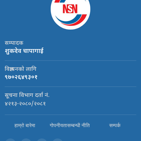
सम्पादक
शुकदेव चापागाई
विज्ञापनको लागि
९७०२६४९३०१
सूचना विभाग दर्ता नं.
४२१३-२०८०/२०८१
हाम्रो बारेमा
गोपनीयतासम्बन्धी नीति
सम्पर्क