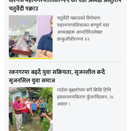
वीरगंज महानगरपालिका–२५ का वडा अध्यक्ष आशुतोष
चतुर्वेदी पक्राउ
चतुर्वेदी पक्राउको विरोधमा
महानगरपालिकाका सम्पूर्ण वडा
अध्यक्षहरू आन्दोलितशेखर
छत्कुलीवीरगन्ज १२
रत्ननगरमा बढ्दै युवा सक्रियता, सृजनशील बन्दै
सृजनसिल युवा समाज
गाउँमा बृक्षारोपण संगै सिसि टिभि
हस्तान्तरणकिरण कुँवरचितवन, २८
असार ।