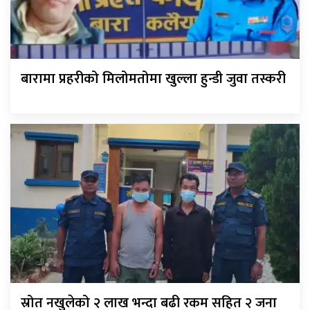
बारामा प्रहरीको मिलोमतोमा खुल्ला हुन्डी जुवा तस्करी
स्रोत नखुलेको २ लाख भन्दा बढी रकम सहित २ जना