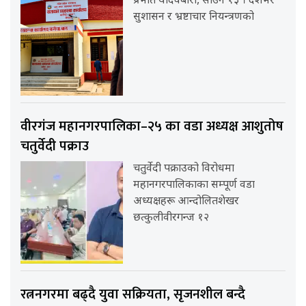
प्रभात यादवबारा, साउन १३ । देशभर
सुशासन र भ्रष्टाचार नियन्त्रणको
वीरगंज महानगरपालिका–२५ का वडा अध्यक्ष आशुतोष
चतुर्वेदी पक्राउ
चतुर्वेदी पक्राउको विरोधमा
महानगरपालिकाका सम्पूर्ण वडा
अध्यक्षहरू आन्दोलितशेखर
छत्कुलीवीरगन्ज १२
रत्ननगरमा बढ्दै युवा सक्रियता, सृजनशील बन्दै