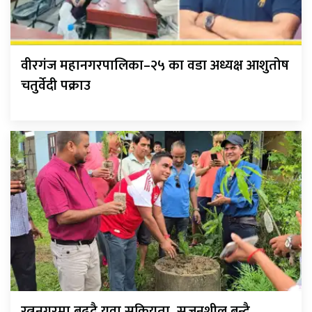
वीरगंज महानगरपालिका–२५ का वडा अध्यक्ष आशुतोष
चतुर्वेदी पक्राउ
रत्ननगरमा बढ्दै युवा सक्रियता, सृजनशील बन्दै