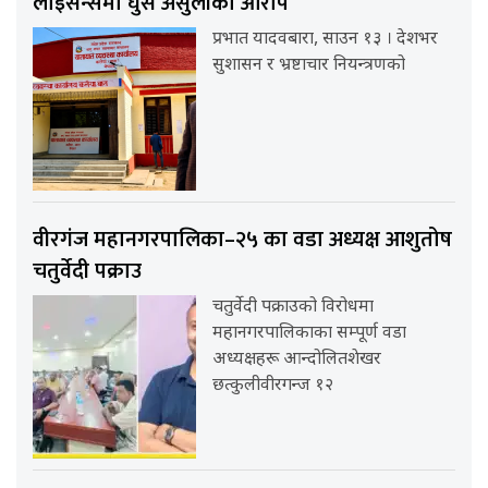
लाइसेन्समा घुस असुलीको आरोप
प्रभात यादवबारा, साउन १३ । देशभर
सुशासन र भ्रष्टाचार नियन्त्रणको
वीरगंज महानगरपालिका–२५ का वडा अध्यक्ष आशुतोष
चतुर्वेदी पक्राउ
चतुर्वेदी पक्राउको विरोधमा
महानगरपालिकाका सम्पूर्ण वडा
अध्यक्षहरू आन्दोलितशेखर
छत्कुलीवीरगन्ज १२