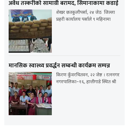
अवैध तस्करीको सामाग्री बरामद, सिमानाकामा कडाई
शेखर छतकुलीपर्सा, २४ जेठ जिल्ला
प्रहरी कार्यालय पर्साले ९ महिनामा
मानसिक स्वास्थ्य प्रवर्द्धन सम्बन्धी कार्यक्रम सम्पन्न
किरण कुँवरचितवन, २२ जेष्ठ । रत्ननगर
नगरपालिका–१६, हात्तीगाडे स्थित श्री