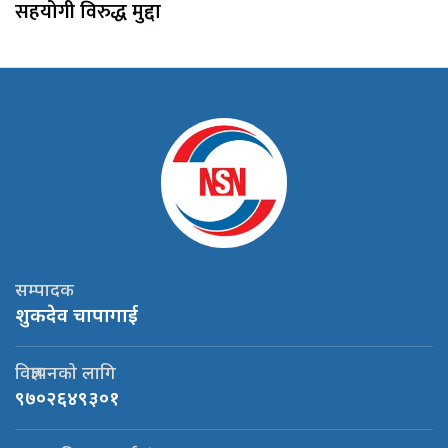
सहयोगी विरुद्ध मुद्दा
सम्पादक
शुकदेव चापागाई
विज्ञापनको लागि
९७०२६४९३०१