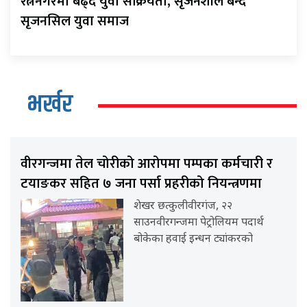
रत्ननगरमा बढ्दै युवा सक्रियता, सृजनशील बन्दै
सृजनसिल युवा समाज
भर्खर
वीरगन्जमा तेल चोरीको आरोपमा पम्पका कर्मचारी र
टयाङकर सहित ७ जना पर्सा प्रहरीको नियन्त्रणमा
शेखर छत्कुलीवीरगंज, २२
साउनवीरगन्जमा पेट्रोलियम पदार्थ
बोकेका हवाई इन्धन ट्यांकरको