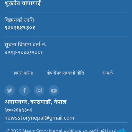
शुकदेव चापागाई
विज्ञापनको लागि
९७०२६४९३०१
सूचना विभाग दर्ता नं.
४२१३-२०८०/२०८१
हाम्रो बारेमा
गोपनीयतासम्बन्धी नीति
सम्पर्क
अनामनगर, काठमाडौं, नेपाल
९७०२६४९३०१
newsstorynepal@gmail.com
©2026 News Story Nepal सर्वाधिकार न्यूजस्टोरी मिडिया नेटवर्क