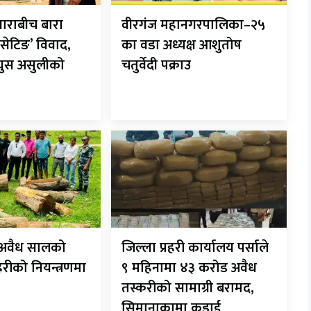
ाराबीच बारा
वीरगंज महानगरपालिका–२५
सेटिङ’ विवाद,
का वडा अध्यक्ष आशुतोष
 घुस असुलीको
चतुर्वेदी पक्राउ
ट अवैध सालको
जिल्ला प्रहरी कार्यालय पर्साले
रहरीको नियन्त्रणमा
९ महिनामा ४३ करोड अवैध
तस्करीको सामाग्री बरामद,
सिमानाकामा कडाई