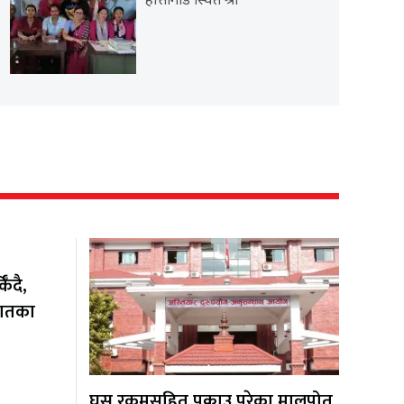
हात्तीगाडे स्थित श्री
ँदै,
यातका
घुस रकमसहित पक्राउ परेका मालपोत