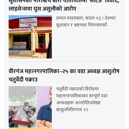
सुशासनको नाराबीच बारा यातायातमा ‘सेटिङ’ विवाद,
लाइसेन्समा घुस असुलीको आरोप
प्रभात यादवबारा, साउन १३ । देशभर
सुशासन र भ्रष्टाचार नियन्त्रणको
वीरगंज महानगरपालिका–२५ का वडा अध्यक्ष आशुतोष
चतुर्वेदी पक्राउ
चतुर्वेदी पक्राउको विरोधमा
महानगरपालिकाका सम्पूर्ण वडा
अध्यक्षहरू आन्दोलितशेखर
छत्कुलीवीरगन्ज १२