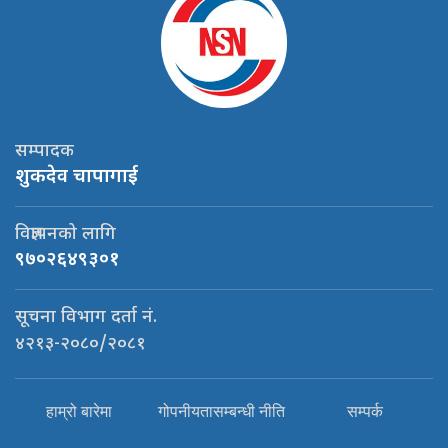
सम्पादक
शुकदेव चापागाई
विज्ञापनको लागि
९७०२६४९३०१
सूचना विभाग दर्ता नं.
४२१३-२०८०/२०८१
हाम्रो बारेमा
गोपनीयतासम्बन्धी नीति
सम्पर्क