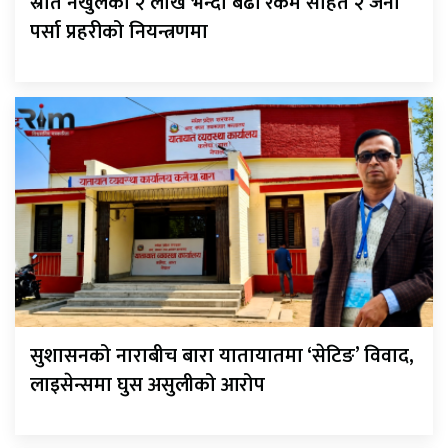
स्रोत नखुलेको २ लाख भन्दा बढी रकम सहित २ जना
पर्सा प्रहरीको नियन्त्रणमा
सुशासनको नाराबीच बारा यातायातमा ‘सेटिङ’ विवाद,
लाइसेन्समा घुस असुलीको आरोप