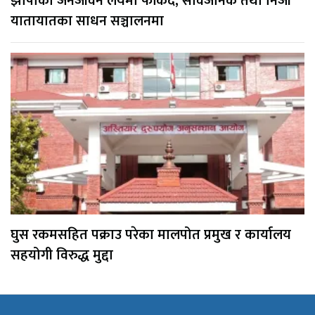
झापाको जनजीवन लयमा फर्किँदै, सार्वजनिक तथा निजी
यातायातका साधन सञ्चालनमा
घुस रकमसहित पक्राउ परेका मालपोत प्रमुख र कार्यालय
सहयोगी विरुद्ध मुद्दा