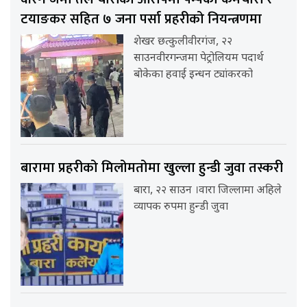
टयाङकर सहित ७ जना पर्सा प्रहरीको नियन्त्रणमा
शेखर छत्कुलीवीरगंज, २२
साउनवीरगन्जमा पेट्रोलियम पदार्थ
बोकेका हवाई इन्धन ट्यांकरको
बारामा प्रहरीको मिलोमतोमा खुल्ला हुन्डी जुवा तस्करी
बारा, २२ साउन ।वारा जिल्लामा अहिले
व्यापक रुपमा हुन्डी जुवा