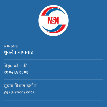
सम्पादक
शुकदेव चापागाई
विज्ञापनको लागि
९७०२६४९३०१
सूचना विभाग दर्ता नं.
४२१३-२०८०/२०८१