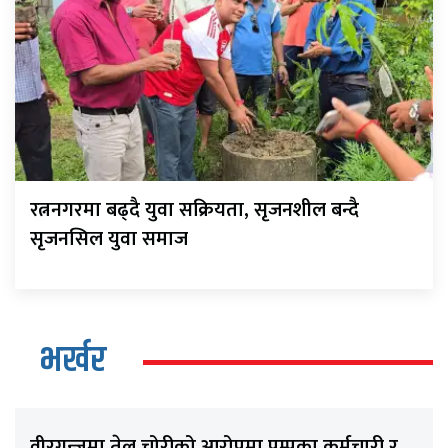
रत्ननगरमा बढ्दै युवा सक्रियता, सृजनशील बन्दै
सृजनसिल युवा समाज
भर्खर
वीरगन्जमा तेल चोरीको आरोपमा पम्पका कर्मचारी र