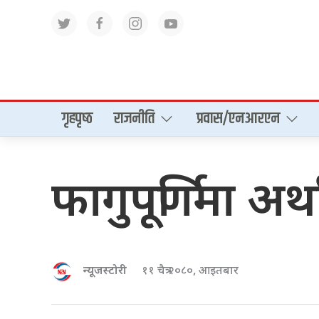
गृहपृष्‍ठ
राजनीति
प्रवास/एनआरएन
फागुपूर्णिमा अर
न्यूजस्टोरी
११ चैत्र २०८०, आइतबार