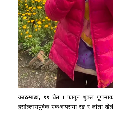
काठमाडौं, ११ चैत ।
फागुन शुक्ल पूर्णिमा
हर्सोल्लासपुर्वक एकआपसमा रङ र लोला खेली