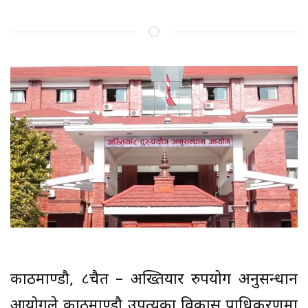
काठमाण्डौ, ८चैत – अख्तियार दुरुपयोग अनुसन्धान
आयोगले काठमाण्डौ उपत्यका विकास प्राधिकरणमा