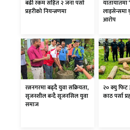
बढी रकम सहित २ जना पर्सा
यातायातमा ‘
प्रहरीको नियन्त्रणमा
लाइसेन्समा
आरोप
रत्ननगरमा बढ्दै युवा सक्रियता,
२० क्यु फि
सृजनशील बन्दै सृजनसिल युवा
काठ पर्सा प्
समाज