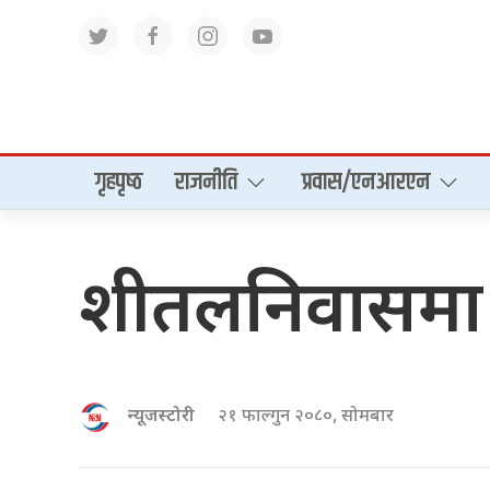
गृहपृष्‍ठ
राजनीति
प्रवास/एनआरएन
शीतलनिवासमा न
न्यूजस्टोरी
२१ फाल्गुन २०८०, सोमबार