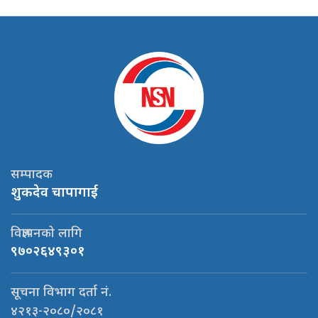
सम्पादक
शुकदेव चापागाई
विज्ञापनको लागि
९७०२६४९३०१
सूचना विभाग दर्ता नं.
४२१३-२०८०/२०८१