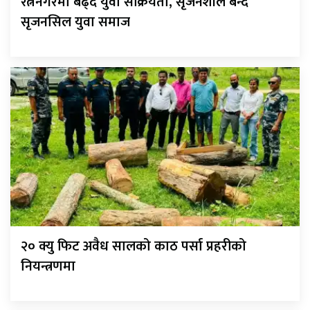
रत्ननगरमा बढ्दै युवा सक्रियता, सृजनशील बन्दै
सृजनसिल युवा समाज
२० क्यु फिट अवैध सालको काठ पर्सा प्रहरीको
नियन्त्रणमा