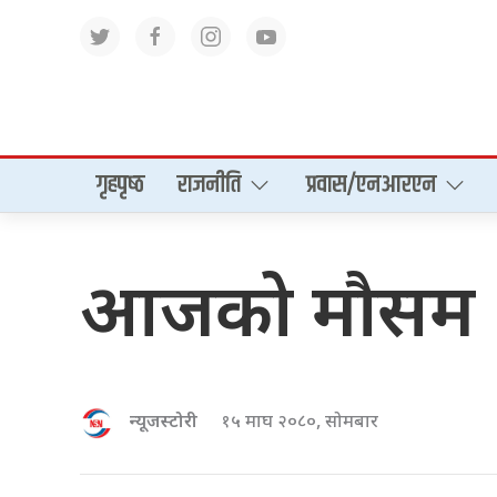
गृहपृष्‍ठ
राजनीति
प्रवास/एनआरएन
आजको मौसम :
न्यूजस्टोरी
१५ माघ २०८०, सोमबार