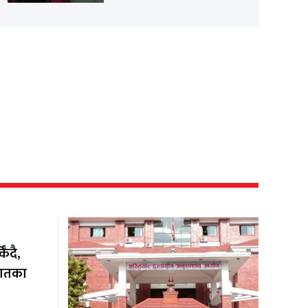
ँदै,
यातका