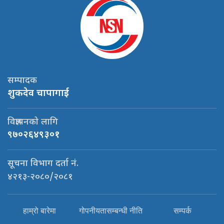
सम्पादक
शुकदेव चापागाई
विज्ञापनको लागि
९७०२६४९३०१
सूचना विभाग दर्ता नं.
४२१३-२०८०/२०८१
हाम्रो बारेमा
गोपनीयतासम्बन्धी नीति
सम्पर्क