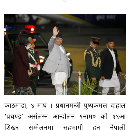
काठमाडौँ, ४ माघ । प्रधानमन्त्री पुष्पकमल दाहाल
‘प्रचण्ड’ असंलग्न आन्दोलन ९नाम० को १९औँ
शिखर सम्मेलनमा सहभागी हुन नेपाली