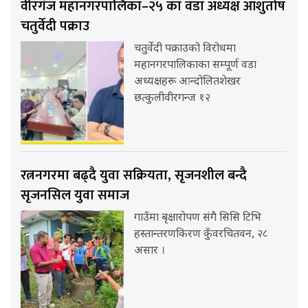
वीरगंज महानगरपालिका–२५ का वडा अध्यक्ष आशुतोष
चतुर्वेदी पक्राउ
चतुर्वेदी पक्राउको विरोधमा
महानगरपालिकाका सम्पूर्ण वडा
अध्यक्षहरू आन्दोलितशेखर
छत्कुलीवीरगन्ज १२
रत्ननगरमा बढ्दै युवा सक्रियता, सृजनशील बन्दै
सृजनसिल युवा समाज
गाउँमा बृक्षारोपण संगै सिसि टिभि
हस्तान्तरणकिरण कुँवरचितवन, २८
असार ।