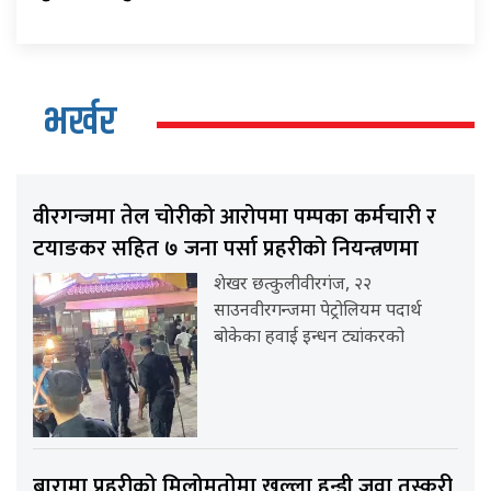
भर्खर
वीरगन्जमा तेल चोरीको आरोपमा पम्पका कर्मचारी र
टयाङकर सहित ७ जना पर्सा प्रहरीको नियन्त्रणमा
शेखर छत्कुलीवीरगंज, २२
साउनवीरगन्जमा पेट्रोलियम पदार्थ
बोकेका हवाई इन्धन ट्यांकरको
बारामा प्रहरीको मिलोमतोमा खुल्ला हुन्डी जुवा तस्करी