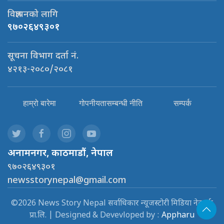
विज्ञापनको लागि
९७०२६४९३०१
सूचना विभाग दर्ता नं.
४२१३-२०८०/२०८१
हाम्रो बारेमा
गोपनीयतासम्बन्धी नीति
सम्पर्क
अनामनगर, काठमाडौं, नेपाल
९७०२६४९३०१
newsstorynepal@gmail.com
©2026 News Story Nepal सर्वाधिकार न्यूजस्टोरी मिडिया नेटवर्क
प्रा.लि. | Designed & Devevloped by :
Appharu