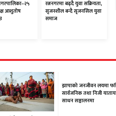
ानगरपालिका–२५
रत्ननगरमा बढ्दै युवा सक्रियता,
क्ष आशुतोष
सृजनशील बन्दै सृजनसिल युवा
ाउ
समाज
झापाको जनजीवन लयमा फर्कि
सार्वजनिक तथा निजी याता
साधन सञ्चालनमा