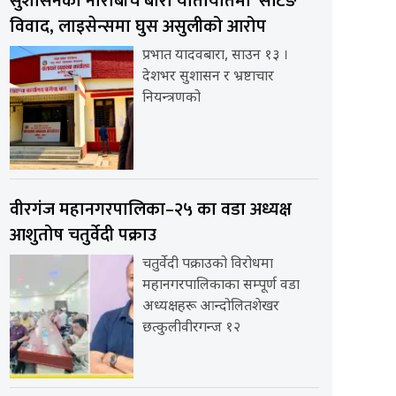
सुशासनको नाराबीच बारा यातायातमा ‘सेटिङ’
विवाद, लाइसेन्समा घुस असुलीको आरोप
प्रभात यादवबारा, साउन १३ ।
देशभर सुशासन र भ्रष्टाचार
नियन्त्रणको
वीरगंज महानगरपालिका–२५ का वडा अध्यक्ष
आशुतोष चतुर्वेदी पक्राउ
चतुर्वेदी पक्राउको विरोधमा
महानगरपालिकाका सम्पूर्ण वडा
अध्यक्षहरू आन्दोलितशेखर
छत्कुलीवीरगन्ज १२