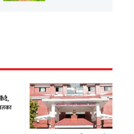
ँदै,
यातका