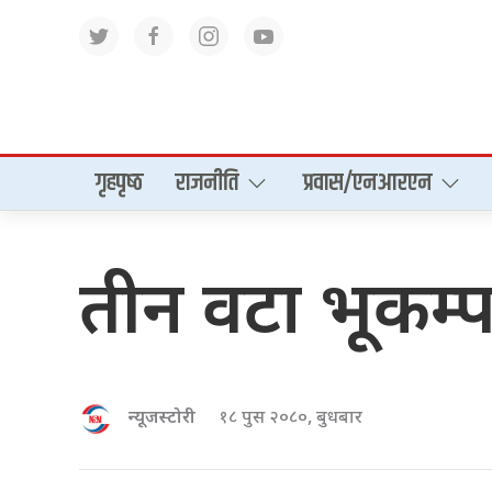
गृहपृष्‍ठ
राजनीति
प्रवास/एनआरएन
तीन वटा भूकम्प 
न्यूजस्टोरी
१८ पुस २०८०, बुधबार